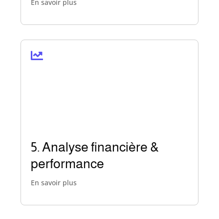
En savoir plus

Suivi régulier des indicateurs clés
(KPI), analyse des coûts
d’acquisition et de rentabilité.
Évaluation de l’efficacité de
chaque canal pour ajuster et
optimiser vos investissements
5. Analyse financière &
marketing.
performance
Toujours à flot ?
En savoir plus