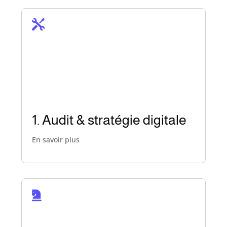

Analyse complète de votre
présence en ligne, de vos
performances actuelles et de vos
opportunités de croissance.
Définition d’une stratégie
d’acquisition cohérente et alignée
1. Audit & stratégie digitale
à vos objectifs.
En savoir plus
Passer à l’action !

Optimisation technique et